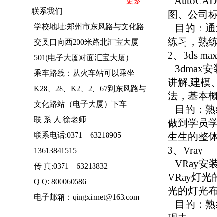
AutoC
更多
联系我们
图、公司
学校地址:郑州市东风路与文化路
目的：通过
练习，熟
交叉口向西200米路北汇宝大厦
2、3ds ma
501(电子大厦对面汇宝大厦）
3dmax
乘车路线：从火车站可以乘坐
讲解,建模
K28、28、K2、2、67到东风路与
法，基本
文化路站（电子大厦）下车
目的：熟
联 系 人:徐老师
做到学员
联系电话:0371—63218905
生生的整
3、Vray
13613841515
VRay安
传 真:0371—63218832
VRay灯
Q Q: 800060586
光的灯光
电子邮箱：qingxinnet@163.com
目的：熟